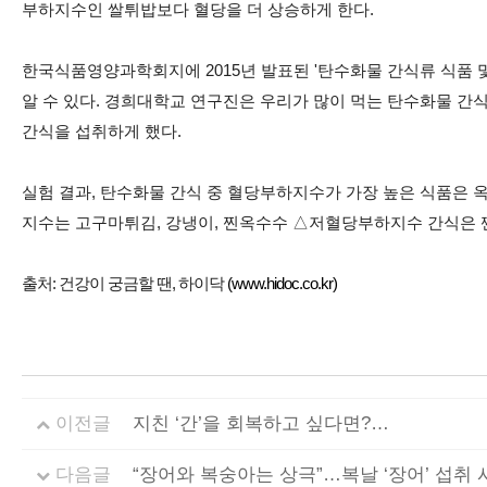
부하지수인 쌀튀밥보다 혈당을 더 상승하게 한다.
한국식품영양과학회지에 2015년 발표된 '탄수화물 간식류 식품 
알 수 있다. 경희대학교 연구진은 우리가 많이 먹는 탄수화물 간
간식을 섭취하게 했다.
실험 결과, 탄수화물 간식 중 혈당부하지수가 가장 높은 식품은 옥
지수는 고구마튀김, 강냉이, 찐옥수수 △저혈당부하지수 간식은 찐팥,
출처: 건강이 궁금할 땐, 하이닥
(www.hidoc.co.kr)
이전글
지친 ‘간’을 회복하고 싶다면?…
다음글
“장어와 복숭아는 상극”…복날 ‘장어’ 섭취 