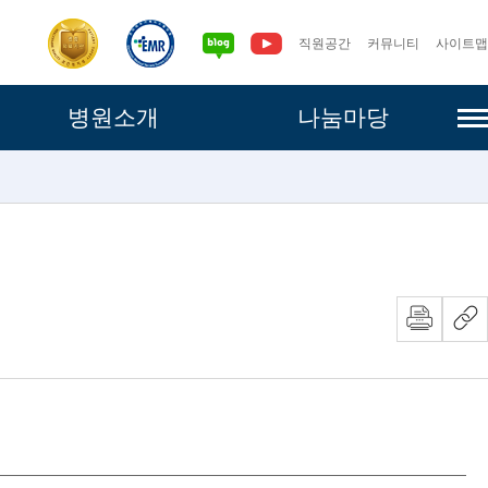
직원공간
커뮤니티
사이트맵
사이
병원소개
나눔마당