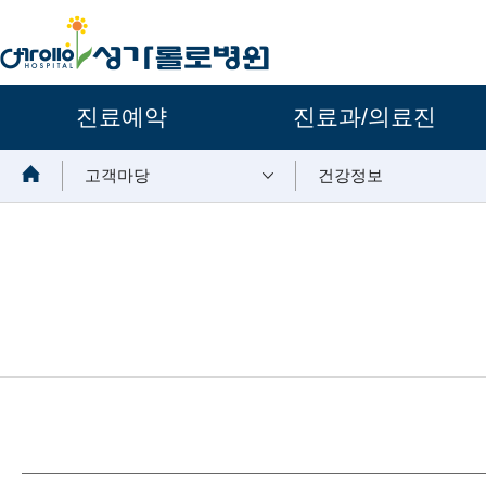
주요메뉴
진료예약
진료과/의료진
보조메뉴
고객마당
건강정보
뉴스 내용시작