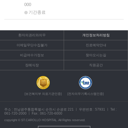
000
기간종료
환자의권리와의무
개인정보처리방침
이메일무단수집불가
진료예약안내
비급여수가정보
찾아오시는길
장례식장
직원공간
[보건복지부 의료기관인증]
[전자의무기록시스템인증]
주소 : 전남광주통합특별시 순천시 순광로 221
ㅣ
우편번호 : 57931
ㅣ
Tel :
061-720-2000
ㅣ
Fax : 061-720-6000
copyright ©
ST.CAROLLO HOSPITAL.
All Rights reserved.