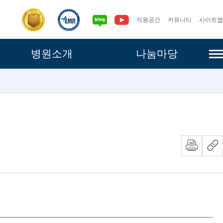
직원공간
커뮤니티
사이트맵
사이
병원소개
나눔마당