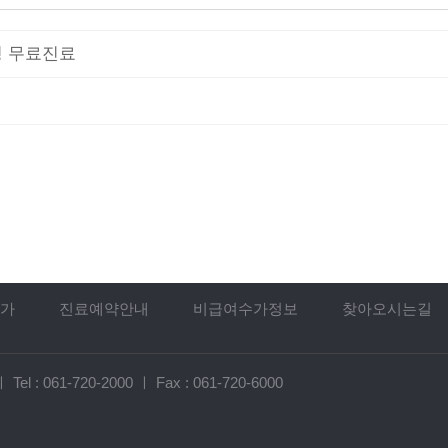
명 무료진료
가
진료예약안내
비급여수가정보
찾아오시는길
ㅣ
Tel :
061-720-2000
ㅣ
Fax : 061-720-6000