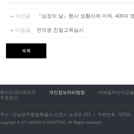
이전글
『심장의 날』행사 성황리에 마쳐, 400여 
다음글
전직원 친절교육실시
목록
환자의권리와의무
개인정보처리방침
이메일무단수집불
직원공간
주소 : 전남광주통합특별시 순천시 순광로 221
ㅣ
우편번호 : 57931
copyright ©
ST.CAROLLO HOSPITAL.
All Rights reserved.