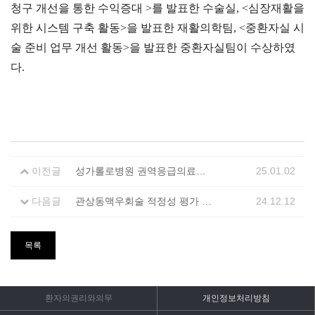
청구 개선을 통한 수익증대 >를 발표한 수술실, <심장재활을
위한 시스템 구축 활동>을 발표한 재활의학팀, <중환자실 시
술 준비 업무 개선 활동>을 발표한 중환자실팀이 수상하였
다.
이전글
성가롤로병원 권역응급의료센터 최우수(A) 등급 획득!
25.01.02
다음글
관상동맥우회술 적정성 평가 1등급 획득!
24.12.12
목록
환자의권리와의무
개인정보처리방침