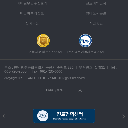
이메일무단수집불가
진료예약안내
비급여수가정보
찾아오시는길
장례식장
직원공간
[보건복지부 의료기관인증]
[전자의무기록시스템인증]
주소 : 전남광주통합특별시 순천시 순광로 221
ㅣ
우편번호 : 57931
ㅣ
Tel :
061-720-2000
ㅣ
Fax : 061-720-6000
copyright ©
ST.CAROLLO HOSPITAL.
All Rights reserved.
Family site