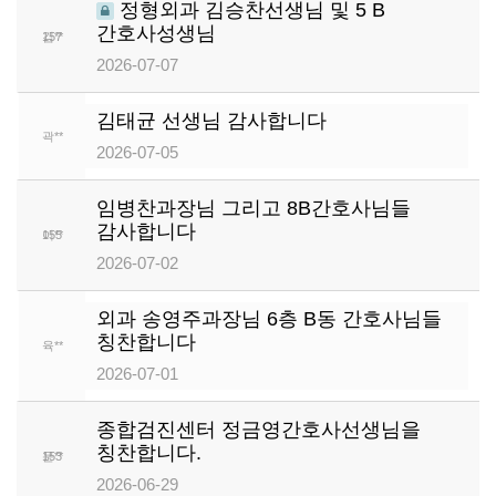
정형외과 김승찬선생님 및 5 B
간호사성생님
김**
157
2026-07-07
김태균 선생님 감사합니다
곽**
156
2026-07-05
임병찬과장님 그리고 8B간호사님들
감사합니다
이**
155
2026-07-02
외과 송영주과장님 6층 B동 간호사님들
칭찬합니다
육**
154
2026-07-01
종합검진센터 정금영간호사선생님을
칭찬합니다.
문**
153
2026-06-29