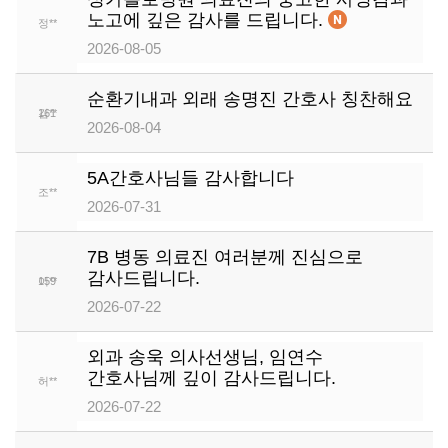
노고에 깊은 감사를 드립니다.
정**
162
2026-08-05
순환기내과 외래 송명진 간호사 칭찬해요
김**
161
2026-08-04
5A간호사님들 감사합니다
조**
160
2026-07-31
7B 병동 의료진 여러분께 진심으로
감사드립니다.
이**
159
2026-07-22
외과 송욱 의사선생님, 임연수
간호사님께 깊이 감사드립니다.
허**
158
2026-07-22