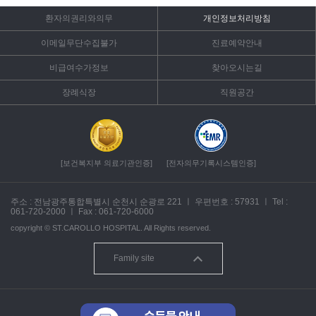
환자의권리와의무
개인정보처리방침
이메일무단수집불가
진료예약안내
비급여수가정보
찾아오시는길
장례식장
직원공간
[보건복지부 의료기관인증]
[전자의무기록시스템인증]
주소 : 전남광주통합특별시 순천시 순광로 221
ㅣ
우편번호 : 57931
ㅣ
Tel :
061-720-2000
ㅣ
Fax : 061-720-6000
copyright ©
ST.CAROLLO HOSPITAL.
All Rights reserved.
Family site