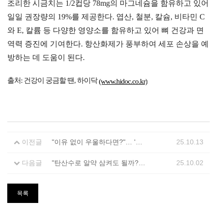
조리한 시금치는 1/2컵당 78mg의 마그네슘을 함유하고 있어
일일 권장량의 19%를 제공한다. 엽산, 철분, 칼슘, 비타민 C
와 E, 칼륨 등 다양한 영양소를 함유하고 있어 뼈 건강과 면
역력 증진에 기여한다. 항산화제가 풍부하여 세포 손상을 예
방하는 데 도움이 된다.
출처: 건강이 궁금할 땐, 하이닥
(www.hidoc.co.kr)
이전글
"이유 없이 우울하다면?"… '행복 호르몬' 유발 음식 5가지
25.10.13
다음글
"탄산수로 알약 삼켜도 될까?"... 탄산음료로 삼키면 안 되는 약 6가지
25.10.02
목록