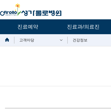
주요메뉴
진료예약
진료과/의료진
보조메뉴
고객마당
건강정보
뉴스 내용시작