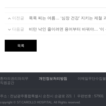
이전글
푹푹 찌는 여름… ‘심장 건강’ 지키는 제철 과
다음글
비만 낙인 줄이려면 용어부터 바꿔야… ‘이 
목록
환자의권리와의무
개인정보처리방침
이메일무단수집불
직원공간
주소 : 전남광주통합특별시 순천시 순광로 221
ㅣ
우편번호 : 57931
copyright ©
ST.CAROLLO HOSPITAL.
All Rights reserved.