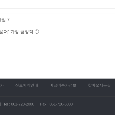
일 7
용어’ 가장 긍정적 ①
가
진료예약안내
비급여수가정보
찾아오시는길
ㅣ
Tel :
061-720-2000
ㅣ
Fax : 061-720-6000