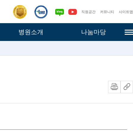
직원공간
커뮤니티
사이트맵
사이
병원소개
나눔마당