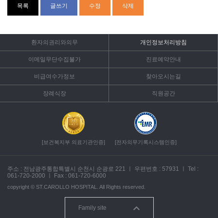
목록
글쓰기
수정
삭제
환자의권리와의무
개인정보처리방침
이메일무단수집불가
진료예약안내
비급여수가정보
찾아오시는길
장례식장
직원공간
[보건복지부 의료기관인증]
[전자의무기록시스템인증]
주소 : 전남광주통합특별시 순천시 순광로 221
ㅣ
우편번호 : 57931
ㅣ
Tel :
061-720-2000
ㅣ
Fax : 061-720-6000
copyright ©
ST.CAROLLO HOSPITAL.
All Rights reserved.
Family site