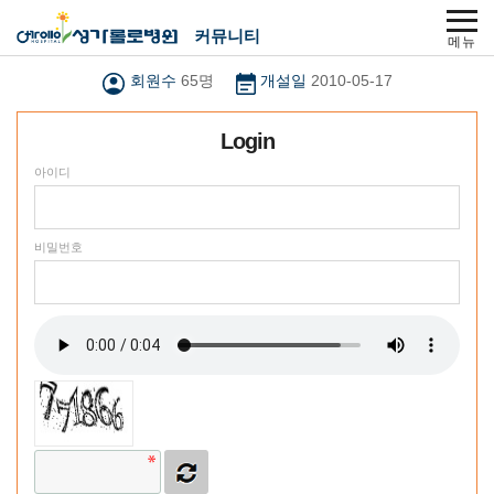
주메뉴 바로가기
본문 바로가기
푸터 바로가기
사이트맵
커뮤니티
회원수
65명
개설일
2010-05-17
주요메뉴
Login
아이디
비밀번호