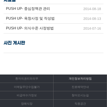
자료실
PUSH UP- 중심정맥관 관리
2014-08-18
PUSH UP- 욕창사정 및 작성법
2014-08-13
PUSH UP- 의식수준 사정방법
2014-07-16
사진 게시판
환자의권리와의무
개인정보처리방침
이메일무단수집불가
진료예약안내
비급여수가정보
찾아오시는길
장례식장
직원공간