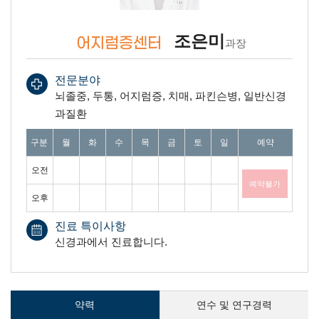
조은미
어지럼증센터
과장
전문분야
뇌졸중, 두통, 어지럼증, 치매, 파킨슨병, 일반신경
과질환
진료일 안내 표 : 월요일 부터 일요일까지 오전과, 오후 예약가능여부를 안내합
구분
월
화
수
목
금
토
일
예약
오전
예약불가
오후
진료 특이사항
신경과에서 진료합니다.
약력
연수 및 연구경력