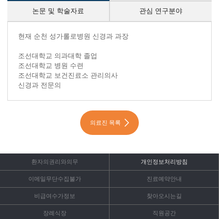
논문 및 학술자료
관심 연구분야
약력 내용시작
현재 순천 성가롤로병원 신경과 과장
조선대학교 의과대학 졸업
조선대학교 병원 수련
조선대학교 보건진료소 관리의사
신경과 전문의
의료진 목록
환자의권리와의무
개인정보처리방침
이메일무단수집불가
진료예약안내
비급여수가정보
찾아오시는길
장례식장
직원공간