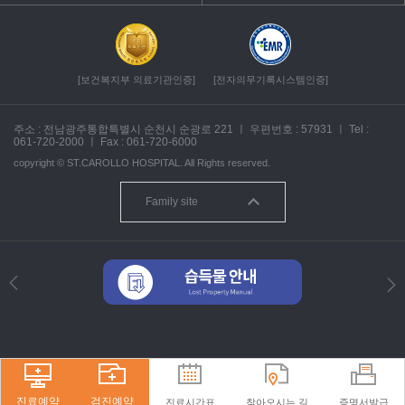
[보건복지부 의료기관인증]
[전자의무기록시스템인증]
주소 : 전남광주통합특별시 순천시 순광로 221
ㅣ
우편번호 : 57931
ㅣ
Tel :
061-720-2000
ㅣ
Fax : 061-720-6000
copyright ©
ST.CAROLLO HOSPITAL.
All Rights reserved.
Family site
진료예약
검진예약
진료시간표
찾아오시는 길
증명서발급