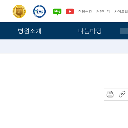
직원공간
커뮤니티
사이트맵
사이
병원소개
나눔마당