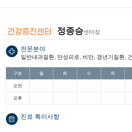
정종승
건강증진센터
센터장
전문분야
일반내과질환, 만성피로, 비만, 갱년기질환, 
진료일 안내 표 : 월요일 부터 일요일까지 오전과, 오후 예약가능
구분
월
화
수
목
오전
오후
진료 특이사항