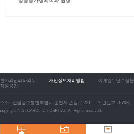
정종승가정의학과 원장
환자의권리와의무
개인정보처리방침
이메일무단수집불
직원공간
주소 : 전남광주통합특별시 순천시 순광로 221
ㅣ
우편번호 : 57931
copyright ©
ST.CAROLLO HOSPITAL.
All Rights reserved.