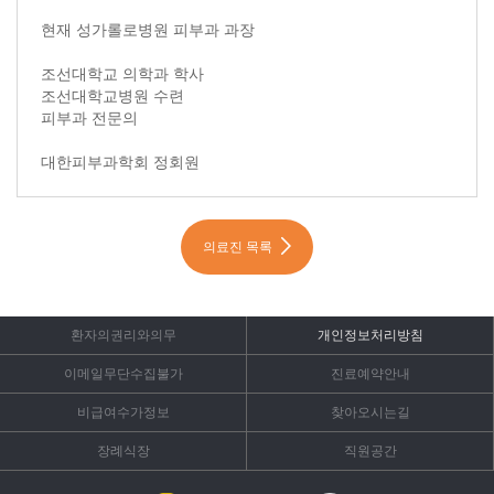
약력 내용시작
현재 성가롤로병원 피부과 과장
조선대학교 의학과 학사
조선대학교병원 수련
피부과 전문의
대한피부과학회 정회원
의료진 목록
환자의권리와의무
개인정보처리방침
이메일무단수집불가
진료예약안내
비급여수가정보
찾아오시는길
장례식장
직원공간