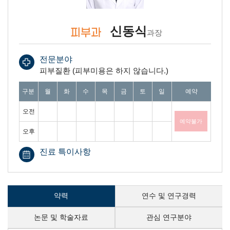
신동식
피부과
과장
전문분야
피부질환 (피부미용은 하지 않습니다.)
진료일 안내 표 : 월요일 부터 일요일까지 오전과, 오후 예약가능여부를 안내합
구분
월
화
수
목
금
토
일
예약
오전
예약불가
오후
진료 특이사항
약력
연수 및 연구경력
논문 및 학술자료
관심 연구분야