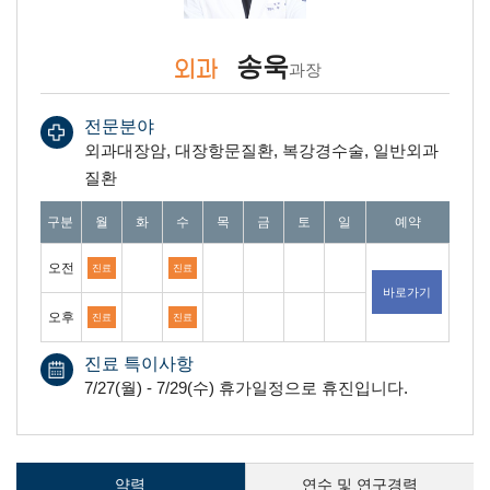
송욱
외과
과장
전문분야
외과대장암, 대장항문질환, 복강경수술, 일반외과
질환
진료일 안내 표 : 월요일 부터 일요일까지 오전과, 오후 예약가능여부를 안내합
구분
월
화
수
목
금
토
일
예약
오전
진료
진료
바로가기
오후
진료
진료
진료 특이사항
7/27(월) - 7/29(수) 휴가일정으로 휴진입니다.
약력
연수 및 연구경력