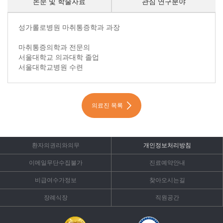
논문 및 학술자료
관심 연구분야
약력 내용시작
성가롤로병원 마취통증학과 과장
마취통증의학과 전문의
서울대학교 의과대학 졸업
서울대학교병원 수련
의료진 목록
환자의권리와의무
개인정보처리방침
이메일무단수집불가
진료예약안내
비급여수가정보
찾아오시는길
장례식장
직원공간