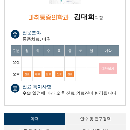
김대희
마취통증의학과
과장
전문분야
통증치료, 마취
진료일 안내 표 : 월요일 부터 일요일까지 오전과, 오후 예약가능여부를 안내합
구분
월
화
수
목
금
토
일
예약
오전
예약불가
오후
진료
진료
진료
진료
진료
진료 특이사항
수술 일정에 따라 오후 진료 의료진이 변경됩니다.
약력
연수 및 연구경력