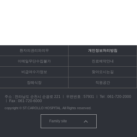
환자의권리와의무
개인정보처리방침
이메일무단수집불가
진료예약안내
비급여수가정보
찾아오시는길
장례식장
직원공간
주소 : 전라남도 순천시 순광로 221
ㅣ
우편번호 : 57931
ㅣ
Tel :
061-720-2000
ㅣ
Fax : 061-720-6000
copyright ©
ST.CAROLLO HOSPITAL.
All Rights reserved.
Family site