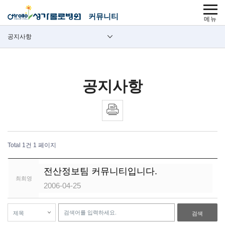
주메뉴 바로가기
본문 바로가기
푸터 바로가기
사이트맵
커뮤니티
보조메뉴
공지사항
주요메뉴
공지사항
Total 1건
1 페이지
커뮤니티 게시판 목록
전산정보팀 커뮤니티입니다.
최희영
1
2006-04-25
검색