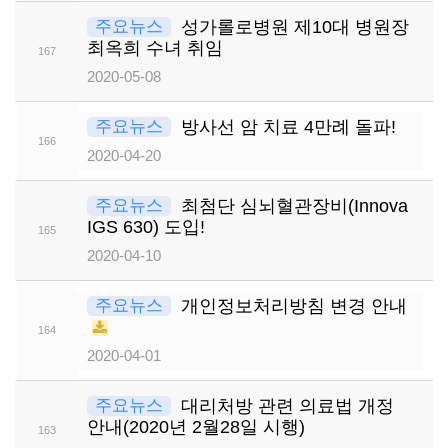
주요뉴스
성가롤로병원 제10대 병원장
최옥희 수녀 취임
167
2020-05-08
주요뉴스
방사선 암 치료 4만례 돌파!
166
2020-04-20
주요뉴스
최첨단 심뇌혈관장비(Innova
IGS 630) 도입!
165
2020-04-10
주요뉴스
개인정보처리방침 변경 안내
164
2020-04-01
주요뉴스
대리처방 관련 의료법 개정
안내(2020년 2월28일 시행)
163