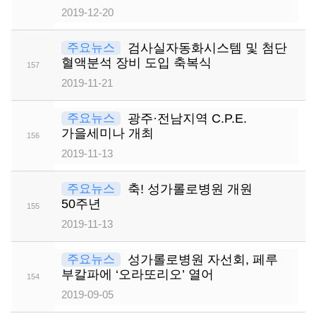
2019-12-20
주요뉴스
검사실자동화시스템 및 첨단
혈액분석 장비 도입 축복식
157
2019-11-21
주요뉴스
광주·전남지역 C.P.E.
가을세미나 개최
156
2019-11-13
주요뉴스
축! 성가롤로병원 개원
50주년
155
2019-11-13
주요뉴스
성가롤로병원 자선회, 페루
부칼파에 ‘오라또리오’ 열어
154
2019-09-05