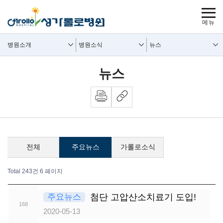
보조메뉴 바로가기
주메뉴 바로가기
본문 바로가기
푸터 바로가기
사이트맵
주요메뉴
보조메뉴
병원소개
병원소식
뉴스
뉴스
전체
주요뉴스
가롤로소식
Total 243건
6 페이지
뉴스 목록
주요뉴스
첨단 고압산소치료기 도입!
168
2020-05-13