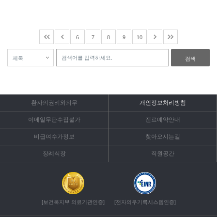
6
7
8
9
10
검색
환자의권리와의무
개인정보처리방침
이메일무단수집불가
진료예약안내
비급여수가정보
찾아오시는길
장례식장
직원공간
[보건복지부 의료기관인증]
[전자의무기록시스템인증]